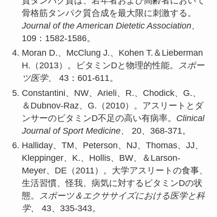
質タンパク質は、若年者および高齢者において
骨格筋タンパク質合成を最大限に刺激する。
Journal of the American Dietetic Association、
109：1582-1586。
Moran D.、McClung J.、Kohen T.＆Lieberman
H.（2013）。ビタミンDと物理的性能。
スポー
ツ医学、
43：601-611。
Constantini、NW、Arieli、R.、Chodick、G.、
＆Dubnov-Raz、G.（2010）。アスリートとダ
ンサーのビタミンD不足の高い有病率。
Clinical
Journal of Sport Medicine、
20、368-371。
Halliday、TM、Peterson、NJ、Thomas、JJ、
Kleppinger、K.、Hollis、BW、＆Larson-
Meyer、DE（2011）。大学アスリートの食事、
生活習慣、怪我、病気に対するビタミンDの状
態。
スポーツ＆エクササイズにおける医学と科
学、
43、335-343。