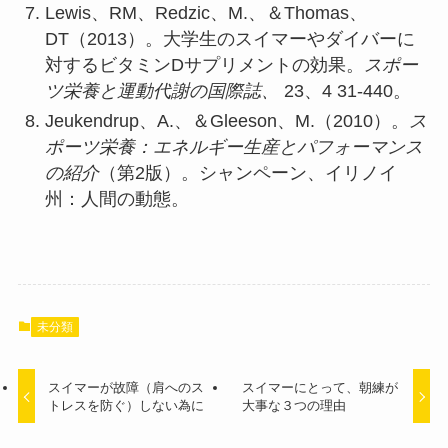
Lewis、RM、Redzic、M.、＆Thomas、
DT（2013）。大学生のスイマーやダイバーに
対するビタミンDサプリメントの効果。
スポー
ツ栄養と運動代謝の国際誌、
23、4 31-440。
Jeukendrup、A.、＆Gleeson、M.（2010）。
ス
ポーツ栄養：エネルギー生産とパフォーマンス
の紹介
（第2版）。シャンペーン、イリノイ
州：人間の動態。
未分類
スイマーが故障（肩へのス
スイマーにとって、朝練が
トレスを防ぐ）しない為に
大事な３つの理由